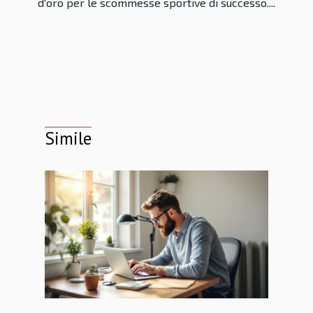
d'oro per le scommesse sportive di successo....
Simile