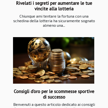
Rivelati i segreti per aumentare le tue
vincite alla lotteria
Chiunque ami tentare la fortuna con una
schedina della lotteria ha sicuramente sognato
almeno una...
Consigli d'oro per le scommesse sportive
di successo
Benvenuti a questo articolo dedicato ai consigli