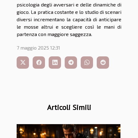
psicologia degli avversari e delle dinamiche di
gioco. La pratica costante e lo studio di scenari
diversi incrementano la capacità di anticipare
le mosse altrui e scegliere così le mani di
partenza con maggiore saggezza.
7 maggio 2025 12:31
Articoli Simili