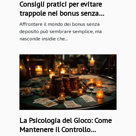
Consigli pratici per evitare
trappole nei bonus senza
deposito
Affrontare il mondo dei bonus senza
deposito può sembrare semplice, ma
nasconde insidie che...
La Psicologia del Gioco: Come
Mantenere il Controllo