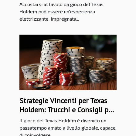
Durante le Partite di Texas
Accostarsi al tavolo da gioco del Texas
Holdem
Holdem può essere un'esperienza
elettrizzante, impregnata...
Strategie Vincenti per Texas
Holdem: Trucchi e Consigli per
Principianti
Il gioco del Texas Holdem è divenuto un
passatempo amato a livello globale, capace
di coinvolgere...