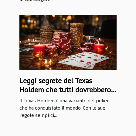
Leggi segrete del Texas
Holdem che tutti dovrebbero
conoscere
Il Texas Holdem è una variante del poker
che ha conquistato il mondo. Con le sue
regole semplici...