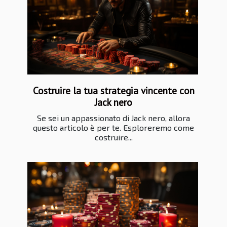
Costruire la tua strategia vincente con
Jack nero
Se sei un appassionato di Jack nero, allora
questo articolo è per te. Esploreremo come
costruire...