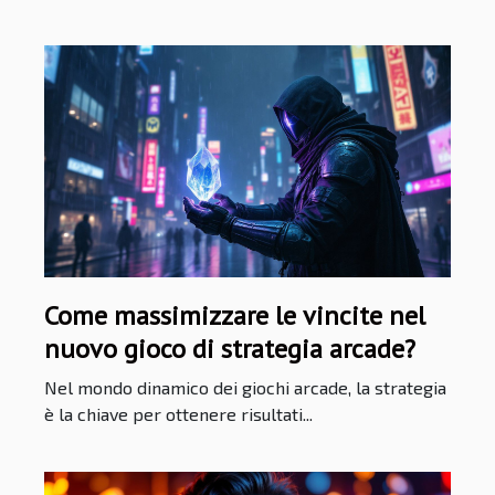
Come massimizzare le vincite nel
nuovo gioco di strategia arcade?
Nel mondo dinamico dei giochi arcade, la strategia
è la chiave per ottenere risultati...