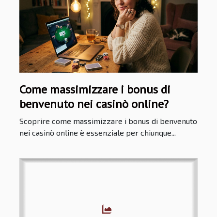
Come massimizzare i bonus di
benvenuto nei casinò online?
Scoprire come massimizzare i bonus di benvenuto
nei casinò online è essenziale per chiunque...