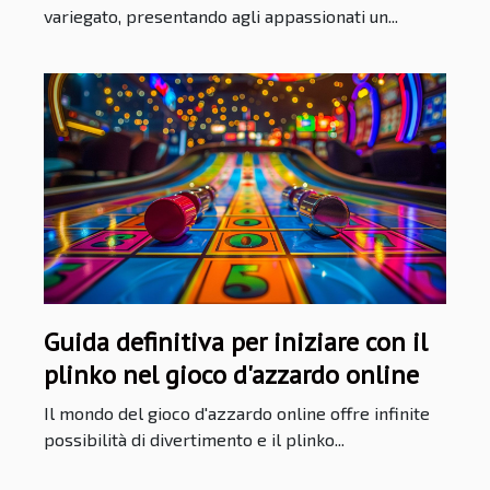
variegato, presentando agli appassionati un...
Guida definitiva per iniziare con il
plinko nel gioco d'azzardo online
Il mondo del gioco d'azzardo online offre infinite
possibilità di divertimento e il plinko...