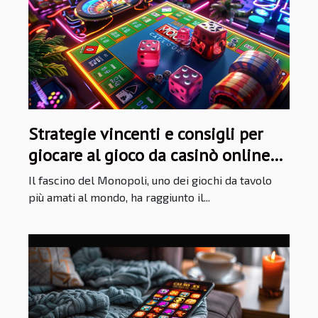
Strategie vincenti e consigli per
giocare al gioco da casinò online
ispirato a Monopoly
Il fascino del Monopoli, uno dei giochi da tavolo
più amati al mondo, ha raggiunto il...