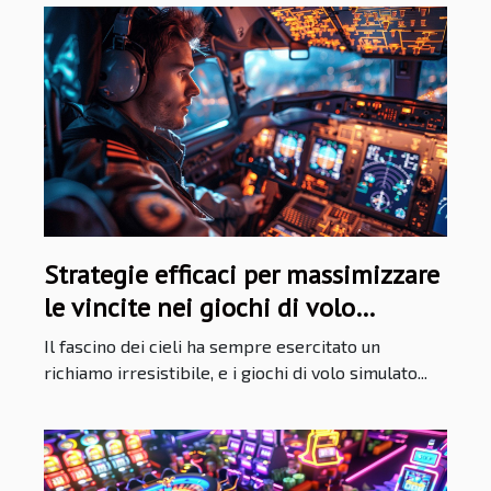
Strategie efficaci per massimizzare
le vincite nei giochi di volo
simulato
Il fascino dei cieli ha sempre esercitato un
richiamo irresistibile, e i giochi di volo simulato...