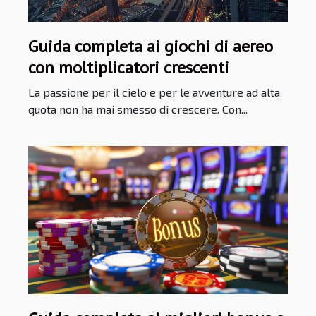
Guida completa ai giochi di aereo
con moltiplicatori crescenti
La passione per il cielo e per le avventure ad alta
quota non ha mai smesso di crescere. Con...