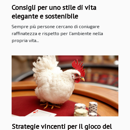
Consigli per uno stile di vita
elegante e sostenibile
Sempre più persone cercano di coniugare
raffinatezza e rispetto per l'ambiente nella
propria vita...
Strategie vincenti per il gioco del