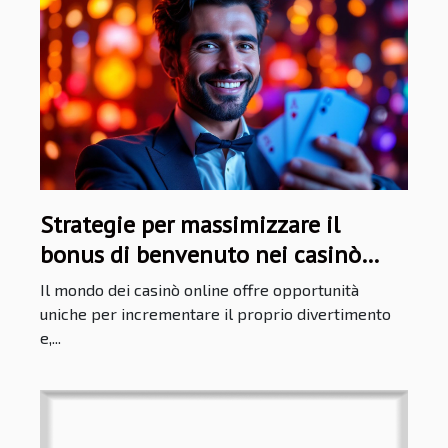
Strategie per massimizzare il
bonus di benvenuto nei casinò
online
Il mondo dei casinò online offre opportunità
uniche per incrementare il proprio divertimento
e,...