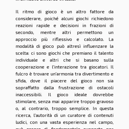
Il ritmo di gioco è un altro fattore da
considerare, poiché alcuni giochi richiedono
reazioni rapide e decisioni in frazioni di
secondo, mentre altri permettono un
approccio più riflessivo e calcolato. La
modalità di gioco può altresì influenzare la
scelta: ci sono giochi che premiano il talento
individuale e altri che si basano sulla
cooperazione e l'interazione tra giocatori. Il
fulcro è trovare un'armonia tra divertimento e
sfida, dove il piacere del gioco non sia
sopraffatto dalla frustrazione di ostacoli
inaccessibili. Il gioco ideale dovrebbe
stimolare, senza mai apparire troppo gravoso
o, al contrario, troppo semplice. In questa
ricerca, l'autorità di un curatore di contenuti
ludici, con una vasta esperienza nel campo,
può essere di fondamentale supporto per