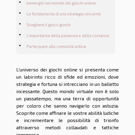
Immergiti nel mondo dei giochi online
Le fondamenta di una strategia vincente
Scegliere il gioco giusto
L'importanza della pazienza e della costanza
Partecipare alle comunità online
L'universo dei giochi online si presenta come
un labirinto ricco di sfide ed emozioni, dove
strategia e fortuna si intrecciano in un balletto
incessante. Questo mondo virtuale non è solo
un passatempo, ma una terra di opportunità
per coloro che sanno navigarlo con astuzia.
Scoprite come affinare le vostre abilità ludiche
e incrementare le possibilità di trionfo
attraverso metodi collaudati e tattiche
ingegnose.