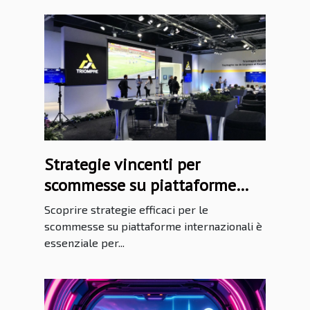
Strategie vincenti per
scommesse su piattaforme
internazionali
Scoprire strategie efficaci per le
scommesse su piattaforme internazionali è
essenziale per...