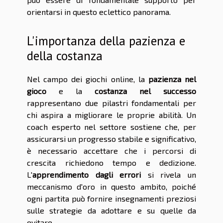
orientarsi in questo eclettico panorama.
L'importanza della pazienza e
della costanza
Nel campo dei giochi online, la
pazienza nel
gioco
e la
costanza nel successo
rappresentano due pilastri fondamentali per
chi aspira a migliorare le proprie abilità. Un
coach esperto nel settore sostiene che, per
assicurarsi un progresso stabile e significativo,
è necessario accettare che i percorsi di
crescita richiedono tempo e dedizione.
L'
apprendimento dagli errori
si rivela un
meccanismo d'oro in questo ambito, poiché
ogni partita può fornire insegnamenti preziosi
sulle strategie da adottare e su quelle da
evitare.