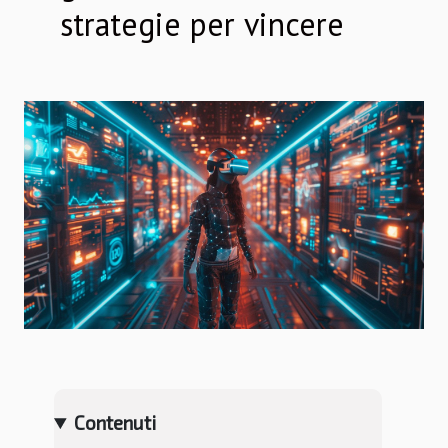
strategie per vincere
Contenuti