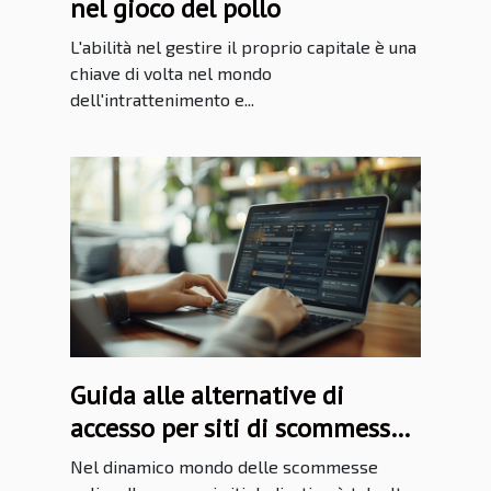
nel gioco del pollo
L'abilità nel gestire il proprio capitale è una
chiave di volta nel mondo
dell'intrattenimento e...
Guida alle alternative di
accesso per siti di scommesse
sportive online
Nel dinamico mondo delle scommesse