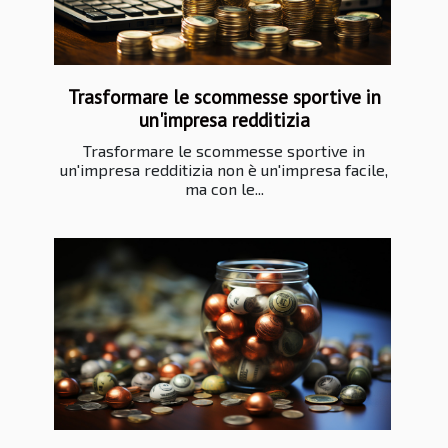
Trasformare le scommesse sportive in
un'impresa redditizia
Trasformare le scommesse sportive in
un'impresa redditizia non è un'impresa facile,
ma con le...