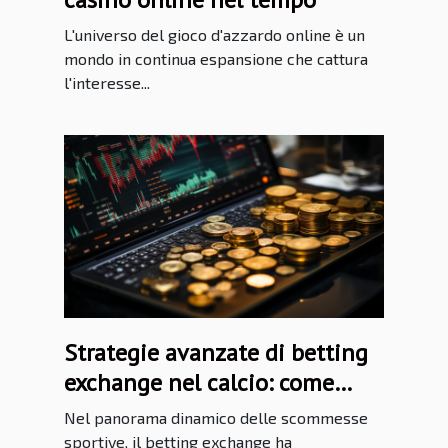
L'universo del gioco d'azzardo online è un
mondo in continua espansione che cattura
l'interesse...
Strategie avanzate di betting
exchange nel calcio: come
sfruttare il mercato a proprio
Nel panorama dinamico delle scommesse
vantaggio
sportive, il betting exchange ha