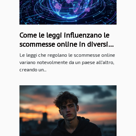
Come le leggi influenzano le
scommesse online in diversi
paesi?
Le leggi che regolano le scommesse online
variano notevolmente da un paese all'altro,
creando un...