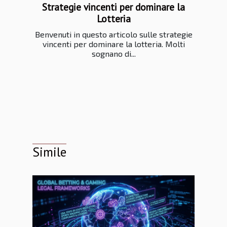
Strategie vincenti per dominare la
Lotteria
Benvenuti in questo articolo sulle strategie
vincenti per dominare la lotteria. Molti
sognano di...
Simile