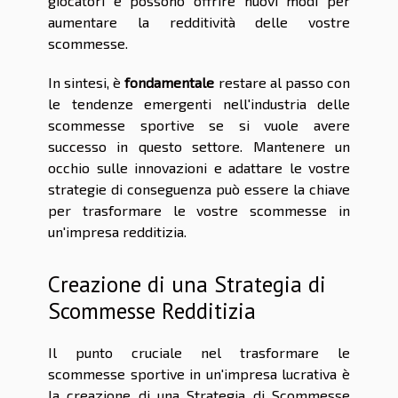
giocatori e possono offrire nuovi modi per
aumentare la redditività delle vostre
scommesse.
In sintesi, è
fondamentale
restare al passo con
le tendenze emergenti nell'industria delle
scommesse sportive se si vuole avere
successo in questo settore. Mantenere un
occhio sulle innovazioni e adattare le vostre
strategie di conseguenza può essere la chiave
per trasformare le vostre scommesse in
un'impresa redditizia.
Creazione di una Strategia di
Scommesse Redditizia
Il punto cruciale nel trasformare le
scommesse sportive in un'impresa lucrativa è
la creazione di una Strategia di Scommesse