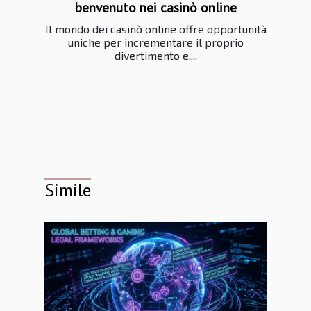
benvenuto nei casinò online
Il mondo dei casinò online offre opportunità
uniche per incrementare il proprio
divertimento e,...
Simile