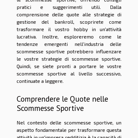
pratici e suggerimenti utili. Dalla
comprensione delle quote alle strategie di
gestione del bankroll, scoprirete come
trasformare il vostro hobby in un'attività
lucrativa. Inoltre, esploreremo come le
tendenze emergenti nell'industria delle
scommesse sportive potrebbero influenzare
le vostre strategie di scommesse sportive.
Quindi, se siete pronti a portare le vostre
scommesse sportive al livello successivo,
continuate a leggere.
Comprendere le Quote nelle
Scommesse Sportive
Nel contesto delle scommesse sportive, un
aspetto fondamentale per trasformare questa
attività in un'impresa redditizia è la capacità di