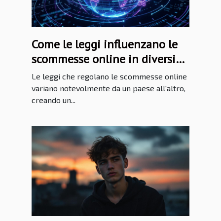
Come le leggi influenzano le
scommesse online in diversi
paesi?
Le leggi che regolano le scommesse online
variano notevolmente da un paese all'altro,
creando un...