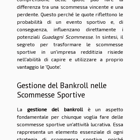
differenza tra una scommessa vincente e una
perdente. Questo perché le quote riflettono le
probabilità di un evento sportivo e, di
conseguenza, influenzano direttamente i
potenziali
Guadagni Scommesse
. In sintesi, il
segreto per trasformare le scommesse
sportive in un'impresa redditizia risiede
nell'abilità di capire e utilizzare a proprio
vantaggio le 'Quote'.
Gestione del Bankroll nelle
Scommesse Sportive
La
gestione del bankroll
è un aspetto
fondamentale per chiunque voglia fare delle
scommesse sportive un'attività lucrativa. Essa
rappresenta un elemento essenziale di ogni
strategia di scommessa sportiva, poiché