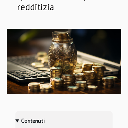
redditizia
Contenuti