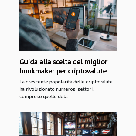
Guida alla scelta del miglior
bookmaker per criptovalute
La crescente popolarità delle criptovalute
ha rivoluzionato numerosi settori,
compreso quello del...