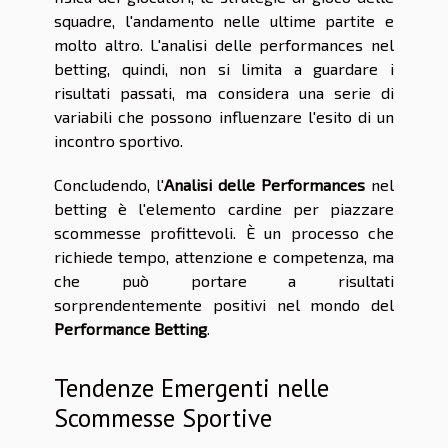
squadre, l'andamento nelle ultime partite e
molto altro. L'analisi delle performances nel
betting, quindi, non si limita a guardare i
risultati passati, ma considera una serie di
variabili che possono influenzare l'esito di un
incontro sportivo.
Concludendo, l'
Analisi delle Performances
nel
betting è l'elemento cardine per piazzare
scommesse profittevoli. È un processo che
richiede tempo, attenzione e competenza, ma
che può portare a risultati
sorprendentemente positivi nel mondo del
Performance Betting
.
Tendenze Emergenti nelle
Scommesse Sportive