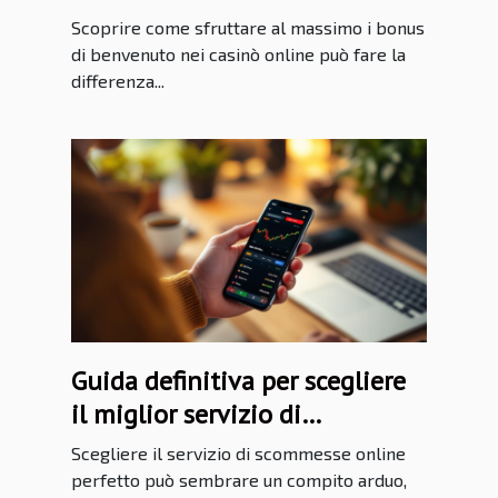
casinò online?
Scoprire come sfruttare al massimo i bonus
di benvenuto nei casinò online può fare la
differenza...
Guida definitiva per scegliere
il miglior servizio di
scommesse online
Scegliere il servizio di scommesse online
perfetto può sembrare un compito arduo,