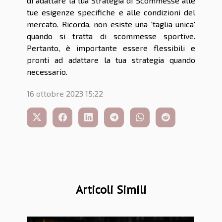
di adattare la tua Strategia di Scommesse alle
tue esigenze specifiche e alle condizioni del
mercato. Ricorda, non esiste una 'taglia unica'
quando si tratta di scommesse sportive.
Pertanto, è importante essere flessibili e
pronti ad adattare la tua strategia quando
necessario.
16 ottobre 2023 15:22
Articoli Simili