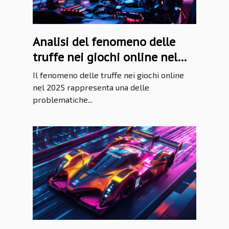
Analisi del fenomeno delle
truffe nei giochi online nel
2025
Il fenomeno delle truffe nei giochi online
nel 2025 rappresenta una delle
problematiche...