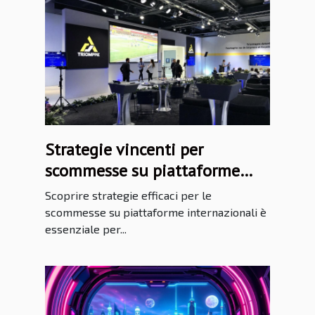
Strategie vincenti per
scommesse su piattaforme
internazionali
Scoprire strategie efficaci per le
scommesse su piattaforme internazionali è
essenziale per...