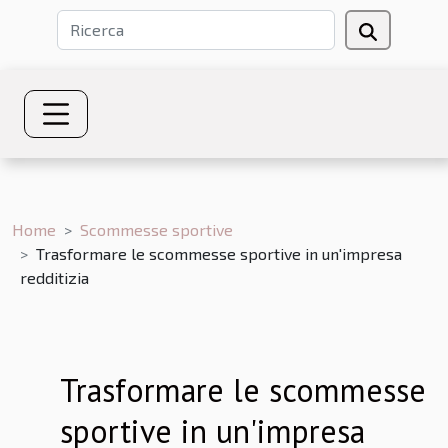
Home
Scommesse sportive
Trasformare le scommesse sportive in un'impresa
redditizia
Trasformare le scommesse
sportive in un'impresa