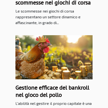
scommesse nei giochi di corsa
Le scommesse nei giochi di corsa
rappresentano un settore dinamico e
affascinante, in grado di...
Gestione efficace del bankroll
nel gioco del pollo
L'abilità nel gestire il proprio capitale è una