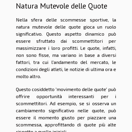
Natura Mutevole delle Quote
Nella sfera delle scommesse sportive, la
natura mutevole delle quote gioca un ruolo
significativo. Questo aspetto dinamico può
essere sfruttato dai scommettitori per
massimizzare i loro profitti. Le quote, infatti,
non sono fisse, ma variano in base a diversi
fattori, tra cui l'andamento del mercato, le
condizioni degli atleti, le notizie di ultima ora e
molto altro.
Questo cosiddetto 'movimento delle quote' può
offrire opportunità interessanti per i
scommettitori. Ad esempio, se si osserva un
cambiamento significativo nelle quote, può
essere il momento giusto per piazzare una
scommessa, approfittando di quote più alte
rispetto a quelle iniziali.