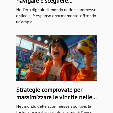
navigare e scegliere
piattaforme di scommesse
Nell'era digitale, il mondo delle scommesse
internazionali
online si è espanso enormemente, offrendo
un'ampia...
Strategie comprovate per
massimizzare le vincite nelle
scommesse sportive
Nel mondo delle scommesse sportive, la
fortuna gioca il suo ruolo, ma non è l'unico