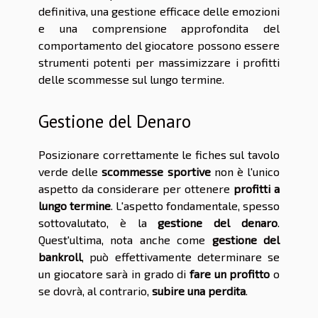
definitiva, una gestione efficace delle emozioni
e una comprensione approfondita del
comportamento del giocatore possono essere
strumenti potenti per massimizzare i profitti
delle scommesse sul lungo termine.
Gestione del Denaro
Posizionare correttamente le fiches sul tavolo
verde delle
scommesse sportive
non è l'unico
aspetto da considerare per ottenere
profitti a
lungo termine
. L'aspetto fondamentale, spesso
sottovalutato, è la
gestione del denaro
.
Quest'ultima, nota anche come
gestione del
bankroll
, può effettivamente determinare se
un giocatore sarà in grado di
fare un profitto
o
se dovrà, al contrario,
subire una perdita
.