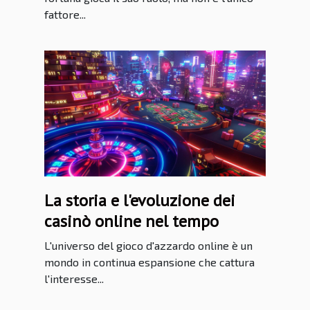
fattore...
La storia e l'evoluzione dei
casinò online nel tempo
L'universo del gioco d'azzardo online è un
mondo in continua espansione che cattura
l'interesse...