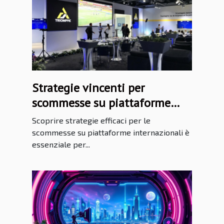
Strategie vincenti per
scommesse su piattaforme
internazionali
Scoprire strategie efficaci per le
scommesse su piattaforme internazionali è
essenziale per...