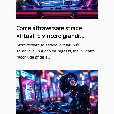
Come attraversare strade
virtuali e vincere grandi
premi?
Attraversare le strade virtuali può
sembrare un gioco da ragazzi, ma in realtà
racchiude sfide e...