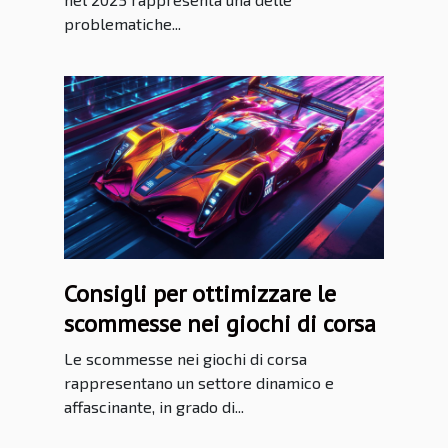
problematiche...
Consigli per ottimizzare le
scommesse nei giochi di corsa
Le scommesse nei giochi di corsa
rappresentano un settore dinamico e
affascinante, in grado di...