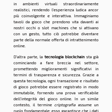
in ambienti virtuali straordinariamente
realistici, rendendo l'esperienza ludica ancor
più coinvolgente e interattiva. Immaginiamo
tavoli da gioco che prendono vita davanti ai
nostri occhi o slot machines che si attivano
con un gesto, tutto ciò potrebbe diventare
parte della normale offerta di intrattenimento
online.
D'altra parte, la
tecnologia blockchain
sta già
cominciando a fare breccia nel settore,
promettendo miglioramenti significativi in
termini di trasparenza e sicurezza. Grazie a
questa tecnologia, ogni transazione e risultato
di gioco potrebbe essere registrato in modo
immutabile, fornendo una prova verificabile
dell'integrità del gioco online. In un simile
contesto, il termine
criptografia
assume un
ruolo fondamentale: esso garantisce che i dati