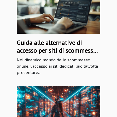
Guida alle alternative di
accesso per siti di scommesse
sportive online
Nel dinamico mondo delle scommesse
online, l'accesso ai siti dedicati può talvolta
presentare...