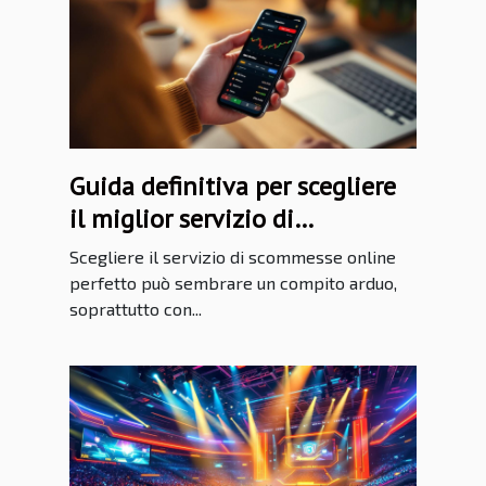
Guida definitiva per scegliere
il miglior servizio di
scommesse online
Scegliere il servizio di scommesse online
perfetto può sembrare un compito arduo,
soprattutto con...