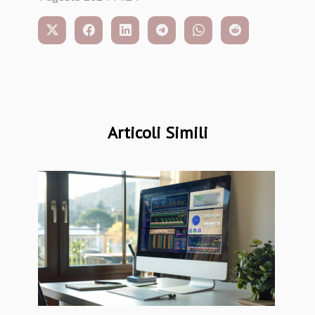
Articoli Simili