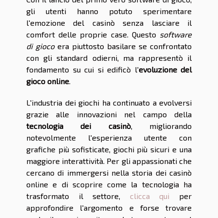
gli utenti hanno potuto sperimentare
l'emozione del casinò senza lasciare il
comfort delle proprie case. Questo
software
di gioco
era piuttosto basilare se confrontato
con gli standard odierni, ma rappresentò il
fondamento su cui si edificò l'
evoluzione del
gioco online
.
L'industria dei giochi ha continuato a evolversi
grazie alle innovazioni nel campo della
tecnologia dei casinò
, migliorando
notevolmente l'esperienza utente con
grafiche più sofisticate, giochi più sicuri e una
maggiore interattività. Per gli appassionati che
cercano di immergersi nella storia dei casinò
online e di scoprire come la tecnologia ha
trasformato il settore,
clicca qui
per
approfondire l'argomento e forse trovare