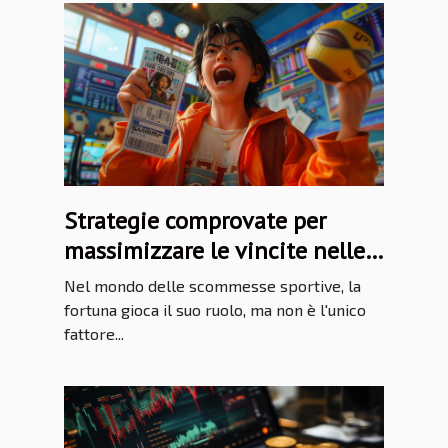
Strategie comprovate per
massimizzare le vincite nelle
scommesse sportive
Nel mondo delle scommesse sportive, la
fortuna gioca il suo ruolo, ma non è l'unico
fattore...