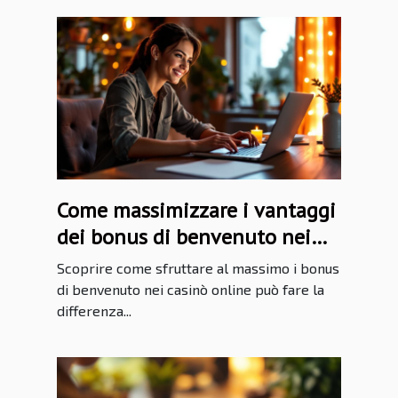
Come massimizzare i vantaggi
dei bonus di benvenuto nei
casinò online?
Scoprire come sfruttare al massimo i bonus
di benvenuto nei casinò online può fare la
differenza...