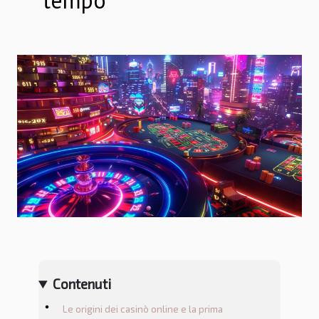
Contenuti
Le origini dei casinò online e la prima