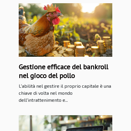
Gestione efficace del bankroll
nel gioco del pollo
L'abilità nel gestire il proprio capitale è una
chiave di volta nel mondo
dell'intrattenimento e...