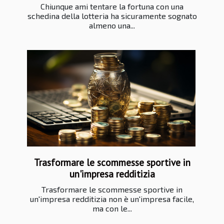
Chiunque ami tentare la fortuna con una
schedina della lotteria ha sicuramente sognato
almeno una...
Trasformare le scommesse sportive in
un'impresa redditizia
Trasformare le scommesse sportive in
un'impresa redditizia non è un'impresa facile,
ma con le...