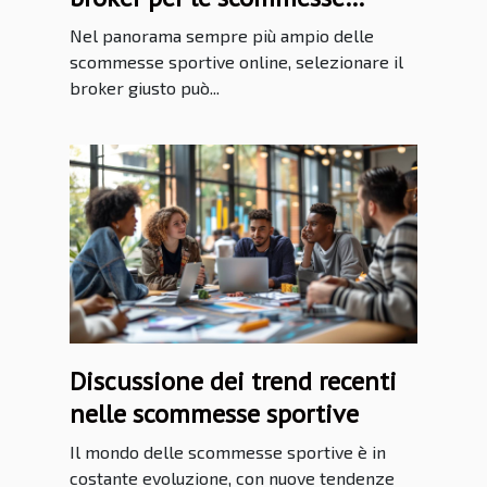
sportive online
Nel panorama sempre più ampio delle
scommesse sportive online, selezionare il
broker giusto può...
Discussione dei trend recenti
nelle scommesse sportive
Il mondo delle scommesse sportive è in
costante evoluzione, con nuove tendenze